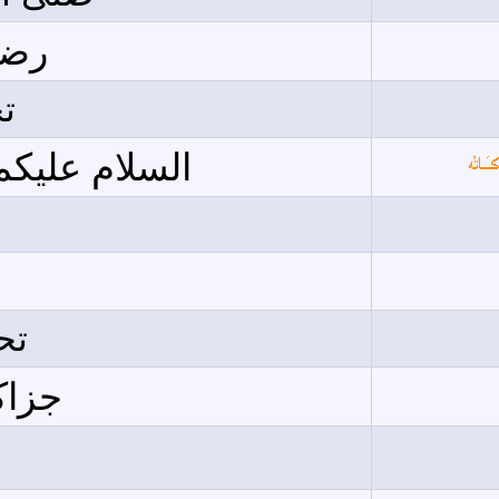
رضى
تح
السلام عليكم
تح
جزاكم