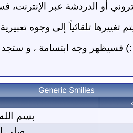
روني أو الدردشة عبر الإنترنت، فس
غييرها تلقائياً إلى وجوه تعبيرية 
 :) فسيظهر وجه ابتسامة ، و ستج
Generic Smilies
بسم الله
صلى ال