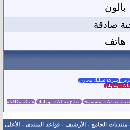
بالون
ية صادقة
هاتف
لأرض
شركة تسليك مجاري
لات وسواتر
يانة غسالات سامسونج
تصليح غسالات اتوماتيك
شركة مكافحة
منتديات الجامع
-
الأرشيف
-
قواعد المنتدى
-
الأعلى