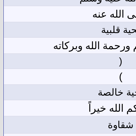
 الله عنه
ية قلبية
 ورحمة الله وبركاته
(
)
ية خالصة
 الله خيراً
شقاوة