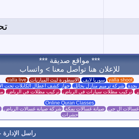
تح
*** مواقع صديقة ***
للإعلان هنا تواصل معنا >
واتساب
yalla shoot
سوريا لايف
الاسطورة لبث المباريات
yalla live
بجدة
شركة ترميم منازل بحائل
جهاز كشف اعطال الكابلات تحت ا
ر
تركيب مظلات سيارات في الرياض
تركيب مظلات في الرياض
مظ
Online Quran Classes
غسالات ال جي
صيانة غسالات بمكة
شركة صيانة غسالات الرياض
ص
حشرات
راسل الإدارة
-