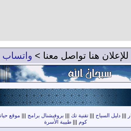
للإعلان هنا تواصل معنا >
واتساب
ر
|||
دليل السياح
|||
تقنية تك
|||
بروفيشنال برامج
|||
موقع حياته
كوم
|||
طبيبة الأسرة