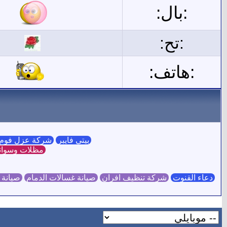
:بال:
:تح:
:هاتف:
بيتي فايبر
شركة عزل فوم 
مظلات وسوات
دعاء القنوت
شركة تنظيف افران
صيانة غسالات الدمام
صيانة 