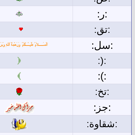
:ر:
:تق:
:سل:
:(:
:):
:تخ:
:جز:
:شقاوة: